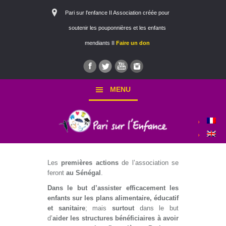
Pari sur l'enfance II Association créée pour
soutenir les pouponnières et les enfants
mendiants II
Faire un don
MENU
Les
premières actions
de l’association se
feront
au Sénégal
.
Dans le but d’assister efficacement les
enfants sur les plans alimentaire, éducatif
et sanitaire
; mais
surtout
dans le but
d’
aider les structures bénéficiaires à avoir