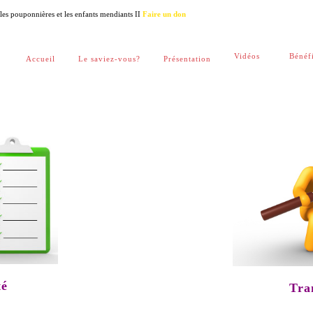
r les pouponnières et les enfants mendiants II
Faire un don
Vidéos
Bénéfi
Accueil
Le saviez-vous?
Présentation
té
Tra